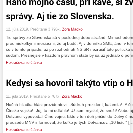
Ráno môjho času, pri káve, si z
správy. Aj tie zo Slovenska.
12. júla 2019, Prečítané 3 796x,
Zora Macko
Tie správy zo Slovenska sú v poslednej dobe strašné. Mimochodo
pred niekoľkými mesiacmi, že aj budú. Aj v denníku SME, áno, v tom
čo v tomto prípade, už po rozhodnutí NS SR nezrušiť túto politickú
súdom. Presnejšie v každom právnom štáte by sa už jednalo o poh
Pokračovanie článku
Kedysi sa hovoril takýto vtip o 
11. júla 2019, Prečítané 5 767x,
Zora Macko
Nočná hliadka hlási prezidentovi: -Súdruh prezident, kalamita! -A čo
Čínske vojsko! -Joj, to mi odľahlo! Už som myslel, že sneží! Alebo aj 
Detvanci vypovedali Číne vojnu. Ešte v ten deň prišiel do Detvy číns
predsedu MNV informoval, že koľko je tých Detvancov. „10 tisíc,“ […
Pokračovanie článku