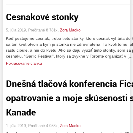
Cesnakové stonky
5. júla 2019, Prečítané 8 781x,
Zora Macko
Keď pestujeme cesnak, treba tieto stonky, ktore cesnak vyháňa do k
sa ten kvet otvorí a kým je stonka nie zdrevnatená. To kvôli tomu, 
rastu cibule, a nie do kvetu. Ako sa dajú využiť tieto stonky, som sa
cesnaku, “Garlic Festival”, ktorý sa zvykne v Toronte organizať v […
Pokračovanie článku
Dnešná tlačová konferencia Fic
opatrovanie a moje skúsenosti 
Kanade
1. júla 2019, Prečítané 4 058x,
Zora Macko