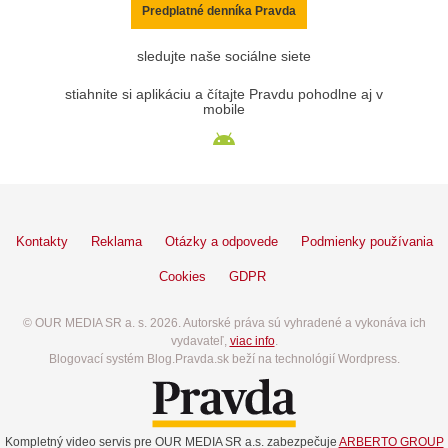
Predplatné denníka Pravda
sledujte naše sociálne siete
stiahnite si aplikáciu a čítajte Pravdu pohodlne aj v
mobile
Kontakty
Reklama
Otázky a odpovede
Podmienky používania
Cookies
GDPR
© OUR MEDIA SR a. s. 2026. Autorské práva sú vyhradené a vykonáva ich
vydavateľ,
viac info
.
Blogovací systém Blog.Pravda.sk beží na technológií Wordpress.
Kompletný video servis pre OUR MEDIA SR a.s. zabezpečuje
ARBERTO GROUP