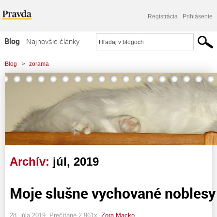
Registrácia
Prihlásenie
Blog
Najnovšie články
Najčítanejšie články
Blog
>
zorama
Najkomentovanejšie články
Zoznam blogov
Komerčné blogy
Archív:
júl, 2019
Moje slušne vychované noblesy
28. júla 2019, Prečítané 2 961x,
Zora Macko