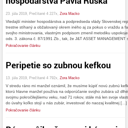
hospodárstva Pavla Ruska
23. júla 2019, Prečítané 4 227x,
Zora Macko
Vtedajší minister hospodárstva a podpredseda vlády Slovenskej rep
trestne stíhaný a obžalovaný okrem iného aj za pokus o vraždu a f
svojho ministrovania, vlastným podpisom zmenil metodiku uspokoje
ods. 3. zákona č. 87/1991 Zb., tak, že J&T ASSET MANAGEMENT 
Pokračovanie článku
Peripetie so zubnou kefkou
13. júla 2019, Prečítané 4 792x,
Zora Macko
V stredu ráno mi manžel oznámil, že musíme kúpiť novú zubnú kefku
ktorú hlavne manžel používa na odporúčanie svojho zubára už dlhé r
svojmu pokročilejšiemu veku, nad 71 rokov, stále má len svoje vlas
do úvahy koľko stojí u nás zubár, investovať do naozaj kvalitnej […]
Pokračovanie článku