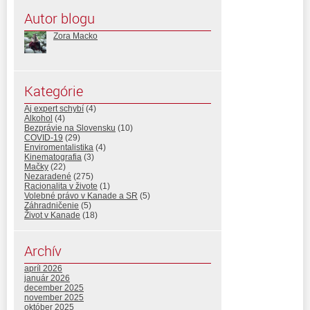
Autor blogu
Zora Macko
Kategórie
Aj expert schybí
(4)
Alkohol
(4)
Bezprávie na Slovensku
(10)
COVID-19
(29)
Enviromentalistika
(4)
Kinematografia
(3)
Mačky
(22)
Nezaradené
(275)
Racionalita v živote
(1)
Volebné právo v Kanade a SR
(5)
Záhradničenie
(5)
Život v Kanade
(18)
Archív
apríl 2026
január 2026
december 2025
november 2025
október 2025