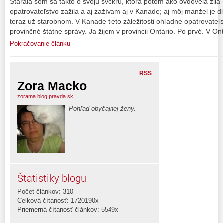
Starala som sa takto o svoju svokru, ktorá potom ako ovdovela žila
opatrovateľstvo zažila a aj zažívam aj v Kanade; aj môj manžel je
teraz už starobnom. V Kanade tieto záležitosti ohľadne opatrovate
provinčné štátne správy. Ja žijem v provincii Ontário. Po prvé. V On
Pokračovanie článku
RSS
Zora Macko
zorama.blog.pravda.sk
Pohľad obyčajnej ženy.
Štatistiky blogu
Počet článkov: 310
Celková čítanosť: 1720190x
Priemerná čítanosť článkov: 5549x