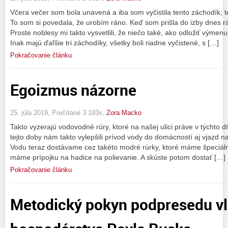
Včera večer som bola unavená a iba som vyčistila tento záchodík; 
To som si povedala, že urobím ráno. Keď som prišla do izby dnes rá
Proste noblesy mi takto vysvetlili, že niečo také, ako odložiť výmenu
Inak majú ďaľšie tri záchodíky, všetky boli riadne vyčistené, s […]
Pokračovanie článku
Egoizmus názorne
25. júla 2019, Prečítané 3 193x,
Zora Macko
Takto vyzerajú vodovodné rúry, ktoré na našej ulici práve v týchto 
tejto doby nám takto vylepšili prívod vody do domácností aj vjazd n
Vodu teraz dostávame cez takéto modré rúrky, ktoré máme špeciáln
máme prípojku na hadice na polievanie. A skúste potom dostať […]
Pokračovanie článku
Metodický pokyn podpresedu vl