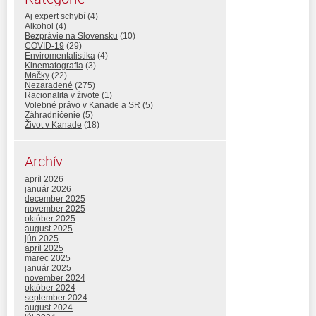
Aj expert schybí
(4)
Alkohol
(4)
Bezprávie na Slovensku
(10)
COVID-19
(29)
Enviromentalistika
(4)
Kinematografia
(3)
Mačky
(22)
Nezaradené
(275)
Racionalita v živote
(1)
Volebné právo v Kanade a SR
(5)
Záhradničenie
(5)
Život v Kanade
(18)
Archív
apríl 2026
január 2026
december 2025
november 2025
október 2025
august 2025
jún 2025
apríl 2025
marec 2025
január 2025
november 2024
október 2024
september 2024
august 2024