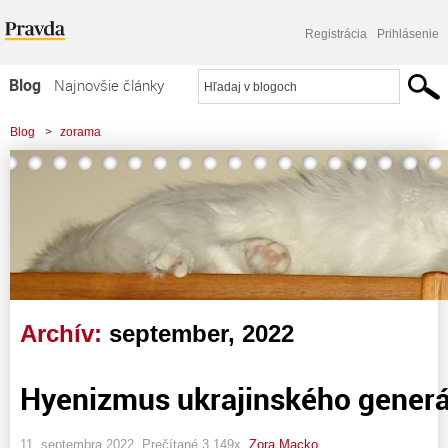
Registrácia
Prihlásenie
Blog
Najnovšie články
Najčítanejšie články
Blog
>
zorama
Najkomentovanejšie články
Zoznam blogov
Komerčné blogy
Archív:
september, 2022
Hyenizmus ukrajinského generá
11. septembra 2022, Prečítané 3 149x,
Zora Macko