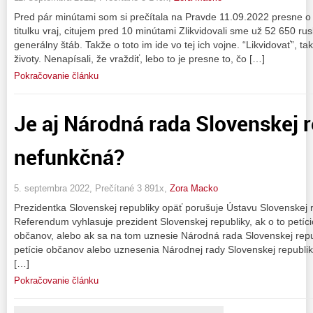
Pred pár minútami som si prečítala na Pravde 11.09.2022 presne o
titulku vraj, citujem pred 10 minútami Zlikvidovali sme už 52 650 rus
generálny štáb. Takže o toto im ide vo tej ich vojne. “Likvidovať”, tak
životy. Nenapísali, že vraždiť, lebo to je presne to, čo […]
Pokračovanie článku
Je aj Národná rada Slovenskej 
nefunkčná?
5. septembra 2022, Prečítané 3 891x,
Zora Macko
Prezidentka Slovenskej republiky opäť porušuje Ústavu Slovenskej r
Referendum vyhlasuje prezident Slovenskej republiky, ak o to petí
občanov, alebo ak sa na tom uznesie Národná rada Slovenskej republ
petície občanov alebo uznesenia Národnej rady Slovenskej republi
[…]
Pokračovanie článku