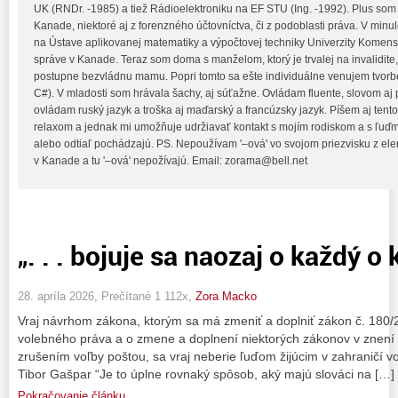
UK (RNDr. -1985) a tiež Rádioelektroniku na EF STU (Ing. -1992). Plus som
Kanade, niektoré aj z forenzného účtovníctva, či z podoblasti práva. V min
na Ústave aplikovanej matematiky a výpočtovej techniky Univerzity Komensk
správe v Kanade. Teraz som doma s manželom, ktorý je trvalej na invalidite
postupne bezvládnu mamu. Popri tomto sa ešte individuálne venujem tvorb
C#). V mladosti som hrávala šachy, aj súťažne. Ovládam fluente, slovom aj
ovládam ruský jazyk a troška aj maďarský a francúzsky jazyk. Píšem aj tento
relaxom a jednak mi umožňuje udržiavať kontakt s mojím rodiskom a s ľuďmi
alebo odtiaľ pochádzajú. PS. Nepoužívam '–ová' vo svojom priezvisku z e
v Kanade a tu '–ová' nepožívajú. Email: zorama@bell.net
„. . . bojuje sa naozaj o každý o k
28. apríla 2026, Prečítané 1 112x,
Zora Macko
Vraj návrhom zákona, ktorým sa má zmeniť a doplniť zákon č. 180
volebného práva a o zmene a doplnení niektorých zákonov v znení 
zrušením voľby poštou, sa vraj neberie ľuďom žijúcim v zahraničí vo
Tibor Gašpar “Je to úplne rovnaký spôsob, aký majú slováci na […]
Pokračovanie článku