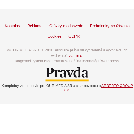
Kontakty
Reklama
Otázky a odpovede
Podmienky používania
Cookies
GDPR
© OUR MEDIA SR a. s. 2026. Autorské práva sú vyhradené a vykonáva ich
vydavateľ,
viac info
.
Blogovací systém Blog.Pravda.sk beží na technológií Wordpress.
Kompletný video servis pre OUR MEDIA SR a.s. zabezpečuje
ARBERTO GROUP
s.r.o.
.