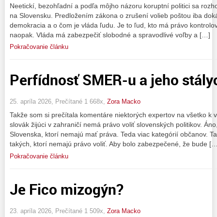
Neetickí, bezohľadní a podľa môjho názoru koruptní politici sa rozho
na Slovensku. Predložením zákona o zrušení volieb poštou iba dokáz
demokracia a o čom je vláda ľudu. Je to ľud, kto má právo kontrolov
naopak. Vláda má zabezpečiť slobodné a spravodlivé voľby a […]
Pokračovanie článku
Perfídnosť SMER-u a jeho stál
25. apríla 2026, Prečítané 1 668x,
Zora Macko
Takže som si prečítala komentáre niektorých expertov na všetko k vo
slovák žijúci v zahraničí nemá právo voliť slovenských politikov. 
Slovenska, ktorí nemajú mať práva. Teda viac kategórií občanov. Tak
takých, ktorí nemajú právo voliť. Aby bolo zabezpečené, že bude […
Pokračovanie článku
Je Fico mizogýn?
23. apríla 2026, Prečítané 1 509x,
Zora Macko