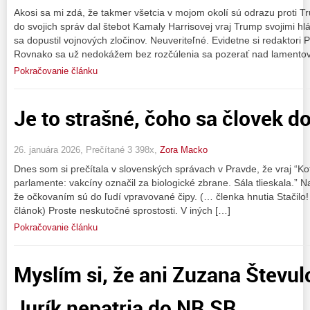
Akosi sa mi zdá, že takmer všetcia v mojom okolí sú odrazu proti 
do svojich správ dal štebot Kamaly Harrisovej vraj Trump svojimi hl
sa dopustil vojnových zločinov. Neuveriteľné. Evidetne si redaktori 
Rovnako sa už nedokážem bez rozčúlenia sa pozerať nad lamento
Pokračovanie článku
Je to strašné, čoho sa človek do
26. januára 2026, Prečítané 3 398x,
Zora Macko
Dnes som si prečítala v slovenských správach v Pravde, že vraj “Ko
parlamente: vakcíny označil za biologické zbrane. Sála tlieskala.” 
že očkovaním sú do ľudí vpravované čipy. (… členka hnutia Stačil
článok) Proste neskutočné sprostosti. V iných […]
Pokračovanie článku
Myslím si, že ani Zuzana Števul
Jurík nepatria do NR SR