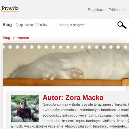
Registrácia
Prihlásenie
Blog
Najnovšie články
Najčítanejšie články
Blog
>
zorama
Najkomentovanejšie články
Zoznam blogov
Komerčné blogy
Autor:
Zora Macko
Narodila som sa v Bratislave ale teraz žijem v Toront
dvore mám záhradu zo zeleninovými hriadkami, a manžel
zoologickou záhradou: vevericami, vačicami, medvedíkmi
neporiadok, tchormi, kopou farebnych vtáčikov: červený
a iných. Vysokoškolské vzdelanie: Absolvovala som Teoretickú kybernetiku