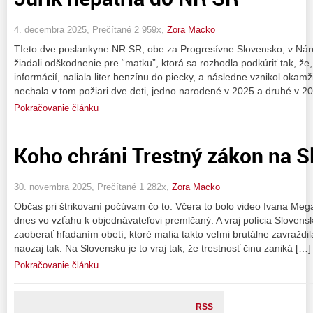
4. decembra 2025, Prečítané 2 959x,
Zora Macko
TIeto dve poslankyne NR SR, obe za Progresívne Slovensko, v Náro
žiadali odškodnenie pre “matku”, ktorá sa rozhodla podkúriť tak, ž
informácií, naliala liter benzínu do piecky, a následne vznikol okamž
nechala v tom požiari dve deti, jedno narodené v 2025 a druhé v 2
Pokračovanie článku
Koho chráni Trestný zákon na 
30. novembra 2025, Prečítané 1 282x,
Zora Macko
Občas pri štrikovaní počúvam čo to. Včera to bolo video Ivana Meg
dnes vo vzťahu k objednávateľovi premlčaný. A vraj polícia Slovensk
zaoberať hľadaním obetí, ktoré mafia takto veľmi brutálne zavraždila.
naozaj tak. Na Slovensku je to vraj tak, že trestnosť činu zaniká […]
Pokračovanie článku
RSS