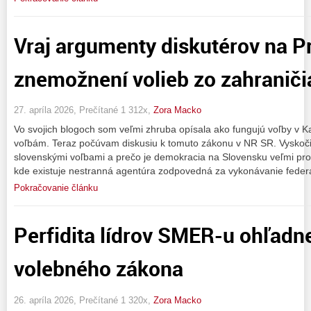
Vraj argumenty diskutérov na P
znemožnení volieb zo zahraniči
27. apríla 2026, Prečítané 1 312x,
Zora Macko
Vo svojich blogoch som veľmi zhruba opísala ako fungujú voľby v Ka
voľbám. Teraz počúvam diskusiu k tomuto zákonu v NR SR. Vyskoči
slovenskými voľbami a prečo je demokracia na Slovensku veľmi pro
kde existuje nestranná agentúra zodpovedná za vykonávanie federá
Pokračovanie článku
Perfidita lídrov SMER-u ohľad
volebného zákona
26. apríla 2026, Prečítané 1 320x,
Zora Macko