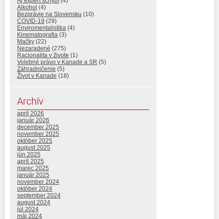
Aj expert schybí
(4)
Alkohol
(4)
Bezprávie na Slovensku
(10)
COVID-19
(29)
Enviromentalistika
(4)
Kinematografia
(3)
Mačky
(22)
Nezaradené
(275)
Racionalita v živote
(1)
Volebné právo v Kanade a SR
(5)
Záhradničenie
(5)
Život v Kanade
(18)
Archív
apríl 2026
január 2026
december 2025
november 2025
október 2025
august 2025
jún 2025
apríl 2025
marec 2025
január 2025
november 2024
október 2024
september 2024
august 2024
júl 2024
máj 2024