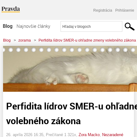
Registrácia
Prihlásenie
Blog
Najnovšie články
Najčítanejšie články
Blog
>
zorama
>
Perfidita lídrov SMER-u ohľadne zmeny volebného zákona
Najkomentovanejšie články
Zoznam blogov
Komerčné blogy
Perfidita lídrov SMER-u ohľad
volebného zákona
26. apríla 2026 16:35
, Prečítané 1 321x,
Zora Macko
,
Nezaradené