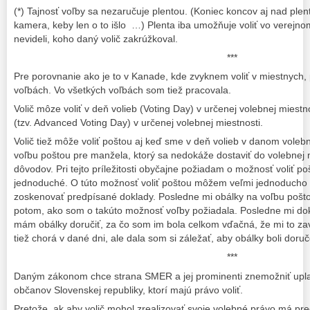
(*) Tajnosť voľby sa nezaručuje plentou. (Koniec koncov aj nad ple
kamera, keby len o to išlo …) Plenta iba umožňuje voliť vo verejnom
nevideli, koho daný volič zakrúžkoval.
***
Pre porovnanie ako je to v Kanade, kde zvyknem voliť v miestnych, 
voľbách. Vo všetkých voľbách som tiež pracovala.
Volič môze voliť v deň volieb (Voting Day) v určenej volebnej miestn
(tzv. Advanced Voting Day) v určenej volebnej miestnosti.
Volič tiež môže voliť poštou aj keď sme v deň volieb v danom vol
voľbu poštou pre manžela, ktorý sa nedokáže dostaviť do volebnej 
dôvodov. Pri tejto príležitosti obyčajne požiadam o možnosť voliť po
jednoduché. O túto možnosť voliť poštou môžem veľmi jednoducho p
zoskenovať predpísané doklady. Posledne mi obálky na voľbu poštou
potom, ako som o takúto možnosť voľby požiadala. Posledne mi dok
mám obálky doručiť, za čo som im bola celkom vďačná, že mi to zav
tiež chorá v dané dni, ale dala som si záležať, aby obálky boli dor
***
Daným zákonom chce strana SMER a jej prominenti znemožniť uplat
občanov Slovenskej republiky, ktorí majú právo voliť.
Pretože, ak aby volič mohol zrealizovať svoje volebné právo má pre