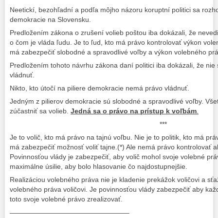
Neetickí, bezohľadní a podľa môjho názoru koruptní politici sa rozhod
demokracie na Slovensku.
Predložením zákona o zrušení volieb poštou iba dokázali, že nevedi
o čom je vláda ľudu. Je to ľud, kto má právo kontrolovať výkon vole
má zabezpečiť slobodné a spravodlivé voľby a výkon volebného prá
Predložením tohoto návrhu zákona daní politici iba dokázali, že nie 
vládnuť.
Nikto, kto útočí na piliere demokracie nemá právo vládnuť.
Jedným z pilierov demokracie sú slobodné a spravodlivé voľby. Vše
zúčastniť sa volieb.
Jedná sa o právo na prístup k voľbám
.
***
Je to volič, kto má právo na tajnú voľbu. Nie je to politik, kto má pr
má zabezpečiť možnosť voliť tajne.(*) Ale nemá právo kontrolovať ako
Povinnosťou vlády je zabezpečiť, aby volič mohol svoje volebné prá
maximálne úsilie, aby bolo hlasovanie čo najdostupnejšie.
Realizáciou volebného práva nie je kladenie prekážok voličovi a sťaž
volebného práva voličovi. Je povinnosťou vlády zabezpečiť aby ka
toto svoje volebné právo zrealizovať.
—————————————————–