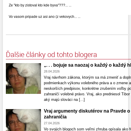
Ze "kto by zistoval kto kde byva"???... ...
Vo vasom pripade uz asi ano (z vekovych... ...
Ďalšie články od tohto blogera
„. . . bojuje sa naozaj o každý o každý hla
28.04.2026
Vraj návrhom zákona, ktorým sa má zmeniť a doplni
podmienkach výkonu volebného práva a o zmene a 
neskorších predpisov, konkrétne zrušením voľby po
zahraničí volebné právo. Vraj, ako predniesol Tibo
aký majú slováci na [...]
Vraj argumenty diskutérov na Pravde o
zahraničia
27.04.2026
Vo svojich blogoch som veľmi zhruba opísala ako f