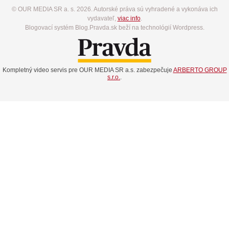
© OUR MEDIA SR a. s. 2026. Autorské práva sú vyhradené a vykonáva ich
vydavateľ,
viac info
.
Blogovací systém Blog.Pravda.sk beží na technológií Wordpress.
Kompletný video servis pre OUR MEDIA SR a.s. zabezpečuje
ARBERTO GROUP
s.r.o.
.