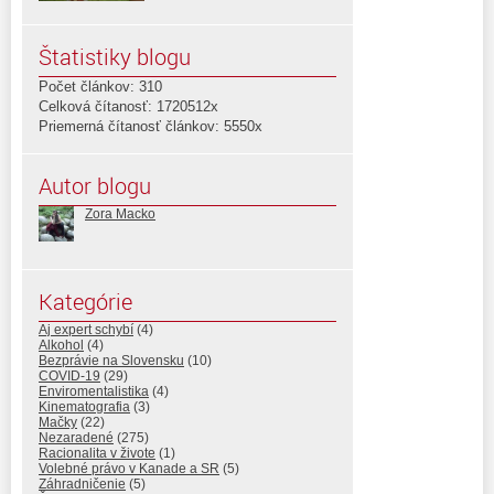
Štatistiky blogu
Počet článkov: 310
Celková čítanosť: 1720512x
Priemerná čítanosť článkov: 5550x
Autor blogu
Zora Macko
Kategórie
Aj expert schybí
(4)
Alkohol
(4)
Bezprávie na Slovensku
(10)
COVID-19
(29)
Enviromentalistika
(4)
Kinematografia
(3)
Mačky
(22)
Nezaradené
(275)
Racionalita v živote
(1)
Volebné právo v Kanade a SR
(5)
Záhradničenie
(5)