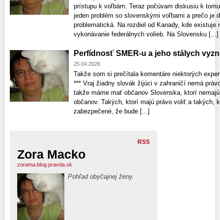
prístupu k voľbám. Teraz počúvam diskusiu k tomu
jeden problém so slovenskými voľbami a prečo je 
problematická. Na rozdiel od Kanady, kde existuje
vykonávanie federálnych volieb. Na Slovensku [...]
Perfídnosť SMER-u a jeho stálych vyz
25.04.2026
Takže som si prečítala komentáre niektorých exper
*** Vraj žiadny slovák žijúci v zahraničí nemá právo
takže máme mať občanov Slovenska, ktorí nemajú m
občanov. Takých, ktorí majú právo voliť a takých, k
zabezpečené, že bude [...]
RSS
Zora Macko
zorama.blog.pravda.sk
Pohľad obyčajnej ženy.