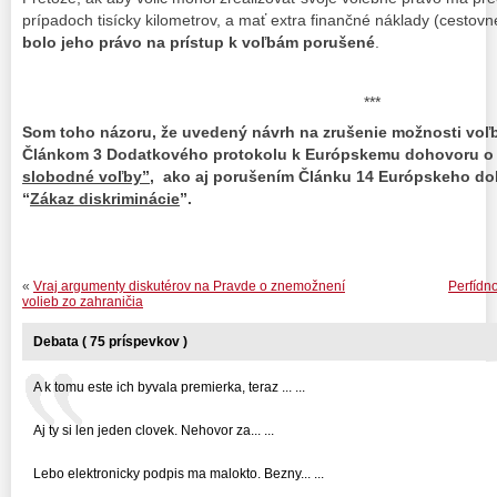
prípadoch tisícky kilometrov, a mať extra finančné náklady (cestov
bolo jeho právo na prístup k vo
ľ
bám poru
š
ené
.
***
Som toho názoru, že uvedený návrh na zrušenie možnosti voľb
Článkom 3 Dodatkového protokolu k Európskemu dohovoru o 
slobodné voľby”
, ako aj porušením Článku 14 Európskeho do
“
Zákaz diskriminácie
”.
«
Vraj argumenty diskutérov na Pravde o znemožnení
Perfídn
volieb zo zahraničia
Debata ( 75 príspevkov )
A k tomu este ich byvala premierka, teraz ... ...
Aj ty si len jeden clovek. Nehovor za... ...
Lebo elektronicky podpis ma malokto. Bezny... ...