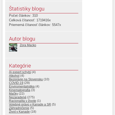
Štatistiky blogu
Počet článkov: 310
Celková čítanosť: 1719416x
Priemerná čítanosť článkov: 5547x
Autor blogu
Zora Macko
Kategórie
Aj expert schybí
(4)
Alkohol
(4)
Bezprávie na Slovensku
(10)
COVID-19
(29)
Enviromentalistika
(4)
Kinematografia
(3)
Mačky
(22)
Nezaradené
(275)
Racionalita v živote
(1)
Volebné právo v Kanade a SR
(5)
Záhradničenie
(5)
Život v Kanade
(18)