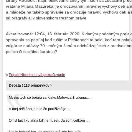
strany PS/Spolu, napr. blokovanie cesty tým, ktorí sa zúčastnili p
vrátane Milana Mazureka, je ohrozovaním mravnej výchovy detí a m
a mládeže na takéto správanie sa ohrozuje mravnú výchovu detí a 
sú pragrafy aj v slovenskom tresnom práve.
Aktualizované: 12:04, 16. február, 2020:
K daným podobným prejav
správania sa patrí aj keď tuším v Pieštanoch to bolo, keď tam pokr
vulgárne nadávky 70+ ročným ženám odchádzajúcich z predvolebn
polícia či sociálna kuratela?
«
Pripad Nicholsonová pokračovanie
Debata ( 113 príspevkov )
Myslíš tých čo bojujú za Kisku,Matoviča,Trubana... ...
V inej reči áno, ale to čo používaš je ...
Omyl tajtrliku, mňa biť nemuseli. Ja som celkom ...