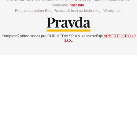
vydavateľ,
viac info
.
Blogovací systém Blog.Pravda.sk beží na technológií Wordpress.
Kompletný video servis pre OUR MEDIA SR a.s. zabezpečuje
ARBERTO GROUP
s.r.o.
.