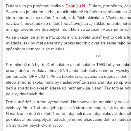
Dúfam v to po prečítaní titulky v
Denníku N
. Dúfam, pretože to, čo 
Slovensko je, okrem iného, naučiť mládež slušnému správaniu sa. J
ktorá demoralizuje mládež a deti, v ďaľších aktivitách. Všetko naz
naváža či povzbudzuje mládež navštevujúcu aj základné alebo stre
mítingy určené pre dospelých ľudí, ktorí sú zapísaní v zozname voli
Ak sa ukáže, že strana PS/Spolu inicializovala účasť týchto detí a t
mládeže, tak by mal generálny prokurátor iniciovať zrušenie tejto pol
spôsobom demoralizuje mládež.
***
Pre mládež má byť totiž absolútne ale absolútne TABU aby sa pokú
či sa jedná o predstaviteľov ĽSNS alebo kohokoľvek iného. Fyzicky
jednoducho OFF LIMIT. Ak sa takéhoto správania sa dopustili deti 
alebo strednú školu, mala by nasledovať znížená známka zo správa
detí a stredoškolskej mládeže už neznámkuje, však? Tak toto je pot
politiky dnešných dní.
Deti a mládež je treba vychovávať. Nastavovať im mantinely odkiaľ-
výchovy. Ak to Truban a jeho politická strana nechápe, tak v právn
Navádzanie detí či mládež na to, aby boli drzé, aby blokovali dosp
pokrikovali po dospelých ľuďoch, je demoralizovanie detí a mládeže
ich zdravom psychickom vývoji.