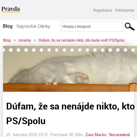
Registrácia
Prihlásenie
Blog
Najnovšie články
Najčítanejšie články
Blog
>
zorama
>
Dúfam, že sa nenájde nikto, kto bude voliť PS/Spolu
Najkomentovanejšie články
Zoznam blogov
Komerčné blogy
Dúfam, že sa nenájde nikto, kto 
PS/Spolu
15. februára 2020 23:37
, Prečítané 30 188x,
Zora Macko
,
Nezaradené