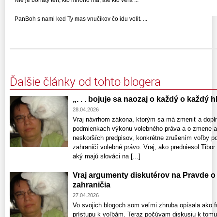
Nie je bohatý ten, kto mnoho má, ale kto veľa ...
PanBoh s nami ked Ty mas vnučikov čo idu volit. ...
Ďalšie články od tohto blogera
„. . . bojuje sa naozaj o každý o každý hla
28.04.2026
Vraj návrhom zákona, ktorým sa má zmeniť a doplni
podmienkach výkonu volebného práva a o zmene a 
neskorších predpisov, konkrétne zrušením voľby po
zahraničí volebné právo. Vraj, ako predniesol Tibo
aký majú slováci na [...]
Vraj argumenty diskutérov na Pravde o
zahraničia
27.04.2026
Vo svojich blogoch som veľmi zhruba opísala ako f
prístupu k voľbám. Teraz počúvam diskusiu k tomu