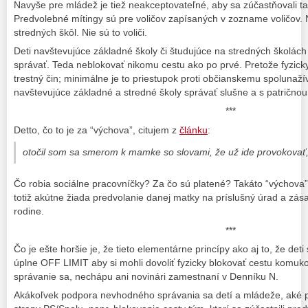
Navyše pre mládež je tiež neakceptovateľné, aby sa zúčastňovali t
Predvolebné mítingy sú pre voličov zapísaných v zozname voličov. N
stredných škôl. Nie sú to voliči.
Deti navštevujúce základné školy či študujúce na stredných školách
správať. Teda neblokovať nikomu cestu ako po prvé. Pretože fyzick
trestný čin; minimálne je to priestupok proti občianskemu spolunaž
navštevujúce základné a stredné školy správať slušne a s patričnou
***
Detto, čo to je za “výchova”, citujem z
článku
:
otočil som sa smerom k mamke so slovami, že už ide provokovať
Čo robia sociálne pracovníčky? Za čo sú platené? Takáto “výchova
totiž akútne žiada predvolanie danej matky na príslušný úrad a zása
rodine.
***
Čo je ešte horšie je, že tieto elementárne princípy ako aj to, že deti
úplne OFF LIMIT aby si mohli dovoliť fyzicky blokovať cestu komuk
správanie sa, nechápu ani novinári zamestnaní v Denníku N.
Akákoľvek podpora nevhodného správania sa detí a mládeže, aké pr