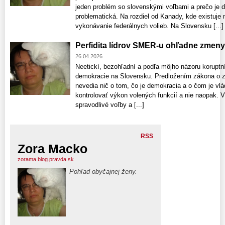
jeden problém so slovenskými voľbami a prečo je 
problematická. Na rozdiel od Kanady, kde existuje
vykonávanie federálnych volieb. Na Slovensku [...]
Perfidita lídrov SMER-u ohľadne zmen
26.04.2026
Neetickí, bezohľadní a podľa môjho názoru koruptní p
demokracie na Slovensku. Predložením zákona o zr
nevedia nič o tom, čo je demokracia a o čom je vlá
kontrolovať výkon volených funkcií a nie naopak. 
spravodlivé voľby a [...]
RSS
Zora Macko
zorama.blog.pravda.sk
Pohľad obyčajnej ženy.