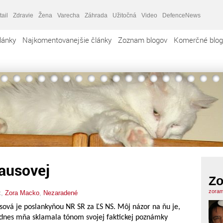
tail
Zdravie
Žena
Varecha
Záhrada
Užitočná
Video
DefenceNews
lánky
Najkomentovanejšie články
Zoznam blogov
Komerčné blog
rausovej
Zo
zoram
x,
Zora Macko
,
Nezaradené
ová je poslankyňou NR SR za ĽS NS. Môj názor na ňu je,
k dnes mňa sklamala tónom svojej faktickej poznámky