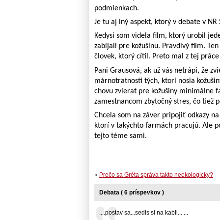
podmienkach.
Je tu aj iný aspekt, ktorý v debate v NR
Kedysi som videla film, ktorý urobil je
zabíjali pre kožušinu. Pravdivý film. Te
človek, ktorý cítil. Preto mal z tej prá
Pani Grausová, ak už vás netrápi, že zv
márnotratnosti tých, ktorí nosia kožuši
chovu zvierat pre kožušiny minimálne fa
zamestnancom zbytočný stres, čo tiež p
Chcela som na záver pripojiť odkazy na 
ktorí v takýchto farmách pracujú. Ale p
tejto téme sami.
«
Prečo sa Gréta správa takto neekologicky?
Debata ( 6 príspevkov )
....postav sa...sedis si na kabli... ...