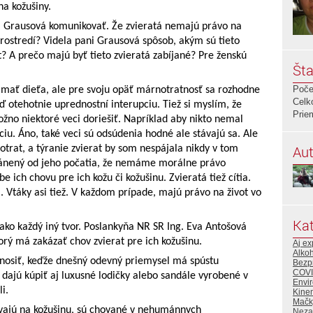
na kožušiny.
a Grausová komunikovať. Že zvieratá nemajú právo na
rostredí? Videla pani Grausová spôsob, akým sú tieto
? A prečo majú byť tieto zvieratá zabíjané? Pre ženskú
Šta
Poče
e mať dieťa, ale pre svoju opäť márnotratnosť sa rozhodne
Celk
eď otehotnie uprednostní interupciu. Tiež si myslím, že
Prie
žno niektoré veci doriešiť. Napríklad aby nikto nemal
ciu. Áno, také veci sú odsúdenia hodné ale stávajú sa. Ale
Aut
potrat, a týranie zvierat by som nespájala nikdy v tom
ránený od jeho počatia, že nemáme morálne právo
e ich chovu pre ich kožu či kožušinu. Zvieratá tiež cítia.
. Vtáky asi tiež. V každom prípade, majú právo na život vo
Kat
ako každý iný tvor. Poslankyňa NR SR Ing. Eva Antošová
orý má zakázať chov zvierat pre ich kožušinu.
Aj ex
Alko
 nosiť, keďže dnešný odevný priemysel má spústu
Bezp
COVI
 dajú kúpiť aj luxusné lodičky alebo sandále vyrobené v
Envir
i.
Kine
Mačk
ovajú na kožušinu, sú chované v nehumánnych
Neza