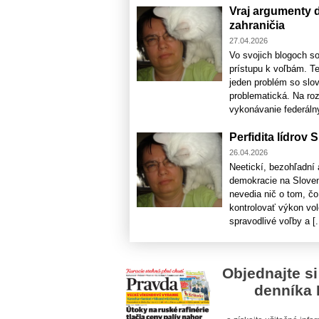
Vraj argumenty 
zahraničia
27.04.2026
Vo svojich blogoch s
prístupu k voľbám. T
jeden problém so slo
problematická. Na ro
vykonávanie federálny
Perfidita lídro
26.04.2026
Neetickí, bezohľadní a
demokracie na Sloven
nevedia nič o tom, čo
kontrolovať výkon vo
spravodlivé voľby a [.
Objednajte si
denníka 