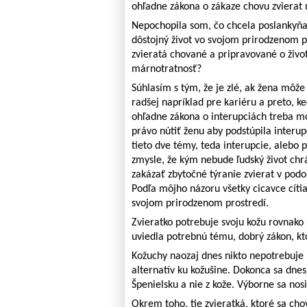
ohľadne zákona o zákaze chovu zvierat 
Nepochopila som, čo chcela poslankyň
dôstojný život vo svojom prirodzenom p
zvieratá chované a pripravované o život
márnotratnosť?
Súhlasím s tým, že je zlé, ak žena môž
radšej napríklad pre kariéru a preto, k
ohľadne zákona o interupciách treba mo
právo nútiť ženu aby podstúpila interup
tieto dve témy, teda interupcie, alebo 
zmysle, že kým nebude ľudský život ch
zakázať zbytočné týranie zvierat v podob
Podľa môjho názoru všetky cicavce cítia
svojom prirodzenom prostredí.
Zvieratko potrebuje svoju kožu rovnako 
uviedla potrebnú tému, dobrý zákon, kt
Kožuchy naozaj dnes nikto nepotrebuje
alternatív ku kožušine. Dokonca sa dnes
Špenielsku a nie z kože. Výborne sa nosil
Okrem toho, tie zvieratká, ktoré sa ch