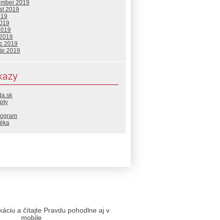
ember 2019
st 2019
019
2019
2019
 2019
c 2019
uár 2019
kazy
da.sk
pty
rogram
téka
likáciu a čítajte Pravdu pohodlne aj v
mobile