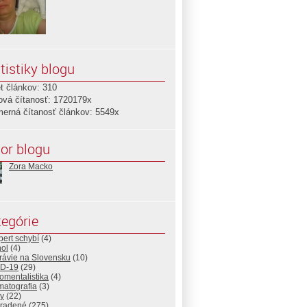
tistiky blogu
t článkov: 310
ová čítanosť: 1720179x
merná čítanosť článkov: 5549x
or blogu
Zora Macko
egórie
pert schybí
(4)
hol
(4)
rávie na Slovensku
(10)
D-19
(29)
omentalistika
(4)
matografia
(3)
y
(22)
radené
(275)