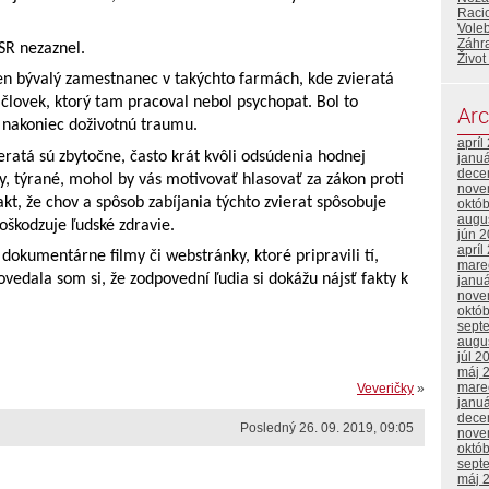
Racio
Vole
Záhr
 SR nezaznel.
Život
den bývalý zamestnanec v takýchto farmách, kde zvieratá
n človek, ktorý tam pracoval nebol psychopat. Bol to
Arc
ce nakoniec doživotnú traumu.
apríl
ieratá sú zbytočne, často krát kvôli odsúdenia hodnej
janu
dece
ny, týrané, mohol by vás motivovať hlasovať za zákon proti
nove
kt, že chov a spôsob zabíjania týchto zvierat spôsobuje
októ
augu
oškodzuje ľudské zdravie.
jún 
apríl
dokumentárne filmy či webstránky, ktoré pripravili tí,
mare
ovedala som si, že zodpovední ľudia si dokážu nájsť fakty k
janu
nove
októ
sept
augu
júl 2
máj 
mare
Veveričky
»
janu
dece
Posledný 26. 09. 2019, 09:05
nove
októ
sept
máj 