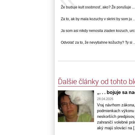
Že buduje kult osobnosť, ako? Že porušuje ...
Za to, ak by mala kozuchy v skrini by som ju ..
Ja som asi nikdy nenosila ziaden kozuch, urcit
Odvolať za to, že nevytiahne kožuchy? Ty si ..
Ďalšie články od tohto b
„. . . bojuje sa n
28.04.2026
Vraj návrhom zákona,
podmienkach výkonu v
neskorších predpisov,
zahraničí volebné prá
aký majú slováci na [.