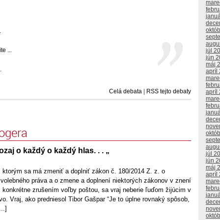
mare
febr
janu
dece
októ
.
sept
augu
e ...
júl 2
jún 
máj 
.
apríl
mare
febr
Celá debata
|
RSS tejto debaty
apríl
mare
febr
janu
dece
nove
logera
októ
sept
augu
aozaj o každý o každý hlas. . . „
júl 2
jún 
máj 
 ktorým sa má zmeniť a doplniť zákon č. 180/2014 Z. z. o
apríl
olebného práva a o zmene a doplnení niektorých zákonov v znení
mare
febr
 konkrétne zrušením voľby poštou, sa vraj neberie ľuďom žijúcim v
janu
vo. Vraj, ako predniesol Tibor Gašpar “Je to úplne rovnaký spôsob,
dece
..]
nove
októ