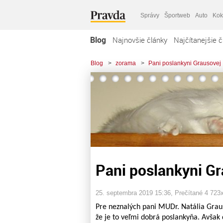
Správy
Športweb
Auto
Kok
Blog
Najnovšie články
Najčítanejšie č
Blog
>
zorama
>
Pani poslankyni Grausovej
Pani poslankyni G
25. septembra 2019 15:36
, Prečítané 4 723
Pre neznalých pani MUDr. Natália Graus
že je to veľmi dobrá poslankyňa. Avša