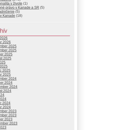
nalita v živote
(1)
bné právo v Kanade a SR
(5)
adničenie
(5)
 v Kanade
(18)
hív
 2026
ár 2026
mber 2025
mber 2025
ber 2025
st 2025
2025
 2025
c 2025
ár 2025
mber 2024
ber 2024
ember 2024
st 2024
024
2024
c 2024
ár 2024
mber 2023
mber 2023
ber 2023
ember 2023
2023