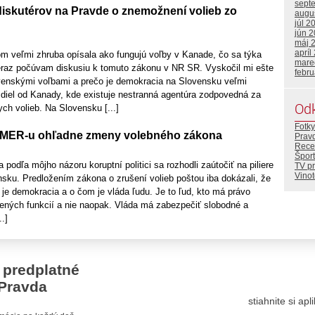
sept
diskutérov na Pravde o znemožnení volieb zo
augu
júl 2
jún 
máj 
apríl
om veľmi zhruba opísala ako fungujú voľby v Kanade, čo sa týka
mare
eraz počúvam diskusiu k tomuto zákonu v NR SR. Vyskočil mi ešte
febr
venskými voľbami a prečo je demokracia na Slovensku veľmi
zdiel od Kanady, kde existuje nestranná agentúra zodpovedná za
Od
ch volieb. Na Slovensku [...]
Fotky
v SMER-u ohľadne zmeny volebného zákona
Prav
Rece
Šport
 podľa môjho názoru koruptní politici sa rozhodli zaútočiť na piliere
TV p
Vino
sku. Predložením zákona o zrušení volieb poštou iba dokázali, že
 je demokracia a o čom je vláda ľudu. Je to ľud, kto má právo
lených funkcií a nie naopak. Vláda má zabezpečiť slobodné a
..]
 predplatné
Pravda
stiahnite si ap