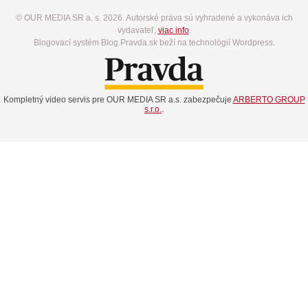
© OUR MEDIA SR a. s. 2026. Autorské práva sú vyhradené a vykonáva ich
vydavateľ,
viac info
.
Blogovací systém Blog.Pravda.sk beží na technológií Wordpress.
Kompletný video servis pre OUR MEDIA SR a.s. zabezpečuje
ARBERTO GROUP
s.r.o.
.