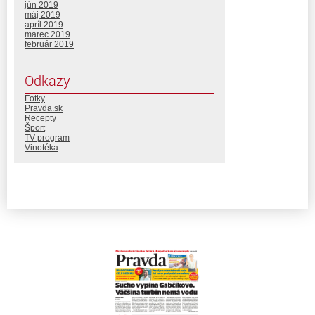
jún 2019
máj 2019
apríl 2019
marec 2019
február 2019
Odkazy
Fotky
Pravda.sk
Recepty
Šport
TV program
Vinotéka