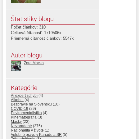
Štatistiky blogu
Počet článkov: 310
Celková čítanosť: 1719506x
Priemerná čítanosť článkov: 5547x
Autor blogu
Zora Macko
Kategórie
Aj expert schybí
(4)
Alkohol
(4)
Bezprávie na Slovensku
(10)
COVID-19
(29)
Enviromentalistika
(4)
Kinematografia
(3)
Mačky
(22)
Nezaradené
(275)
Racionalita v živote
(1)
Volebné právo v Kanade a SR
(5)