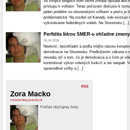
Vo svojich blogoch som veľmi zhruba opísala ako f
prístupu k voľbám. Teraz počúvam diskusiu k tomu
jeden problém so slovenskými voľbami a prečo je 
problematická. Na rozdiel od Kanady, kde existuje
vykonávanie federálnych volieb. Na Slovensku [...]
Perfidita lídrov SMER-u ohľadne zmen
26.04.2026
Neetickí, bezohľadní a podľa môjho názoru koruptní p
demokracie na Slovensku. Predložením zákona o zr
nevedia nič o tom, čo je demokracia a o čom je vlá
kontrolovať výkon volených funkcií a nie naopak. 
spravodlivé voľby a [...]
RSS
Zora Macko
zorama.blog.pravda.sk
Pohľad obyčajnej ženy.