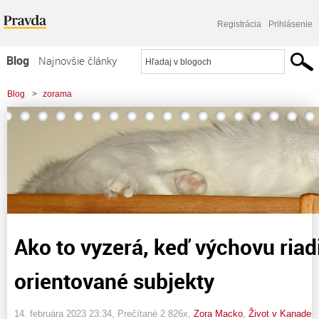
Registrácia
Prihlásenie
Blog
Najnovšie články
Najčítanejšie články
Blog
>
zorama
Najkomentovanejšie články
>
Ako to vyzerá, keď výchovu riadia liberálne orientované subjekty
Zoznam blogov
Komerčné blogy
Ako to vyzerá, keď výchovu riadi
orientované subjekty
14. februára 2023 23:34
, Prečítané 2 826x,
Zora Macko
,
Život v Kanade