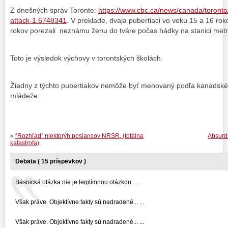
Z dnešných správ Toronte:
https://www.cbc.ca/news/canada/toronto/
attack-1.6748341
. V preklade, dvaja pubertiaci vo veku 15 a 16 ro
rokov porezali neznámu ženu do tváre počas hádky na stanici metr
Toto je výsledok výchovy v torontských školách.
Žiadny z týchto pubertiakov nemôže byť menovaný podľa kanadského
mládeže.
«
“Rozhľad” niektorýh poslancov NRSR, (totálna
Absurd
katastrofa),
Debata ( 15 príspevkov )
Básnická otázka nie je legitímnou otázkou. ...
Však práve. Objektívne fakty sú nadradené... ...
Však práve. Objektívne fakty sú nadradené... ...