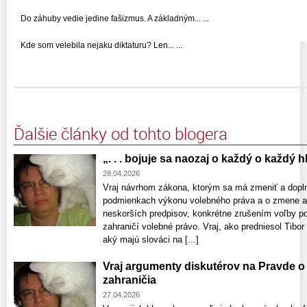
Do záhuby vedie jedine fašizmus. A základným... ...
Kde som velebila nejaku diktaturu? Len... ...
Ďalšie články od tohto blogera
„. . . bojuje sa naozaj o každý o každý hla
28.04.2026
Vraj návrhom zákona, ktorým sa má zmeniť a doplni
podmienkach výkonu volebného práva a o zmene a 
neskorších predpisov, konkrétne zrušením voľby po
zahraničí volebné právo. Vraj, ako predniesol Tibo
aký majú slováci na [...]
Vraj argumenty diskutérov na Pravde o
zahraničia
27.04.2026