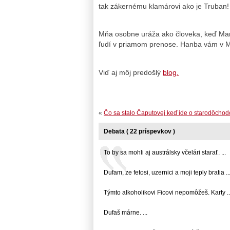
tak zákernému klamárovi ako je Truban!
Mňa osobne uráža ako človeka, keď Mar
ľudí v priamom prenose. Hanba vám v M
Viď aj môj predošlý
blog.
«
Čo sa stalo Čaputovej keď ide o starodôcho
Debata ( 22 príspevkov )
To by sa mohli aj austrálsky včelári starať. ...
Dufam, ze fetosi, uzernici a moji teply bratia ..
Týmto alkoholikovi Ficovi nepomôžeš. Karty ..
Dufaš márne. ...