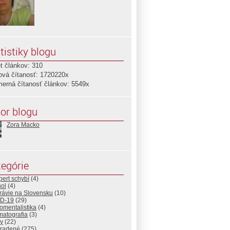
tistiky blogu
t článkov: 310
ová čítanosť: 1720220x
merná čítanosť článkov: 5549x
or blogu
Zora Macko
egórie
pert schybí
(4)
hol
(4)
rávie na Slovensku
(10)
D-19
(29)
omentalistika
(4)
matografia
(3)
y
(22)
radené
(275)