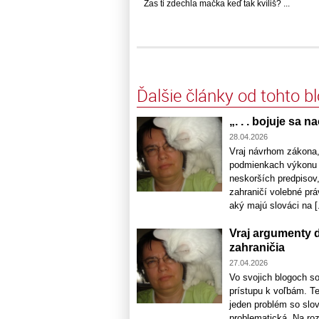
Zas ti zdechla mačka keď tak kvíliš? ...
Ďalšie články od tohto b
„. . . bojuje sa n
28.04.2026
Vraj návrhom zákona,
podmienkach výkonu v
neskorších predpisov,
zahraničí volebné prá
aký majú slováci na [.
Vraj argumenty 
zahraničia
27.04.2026
Vo svojich blogoch s
prístupu k voľbám. T
jeden problém so slo
problematická. Na ro