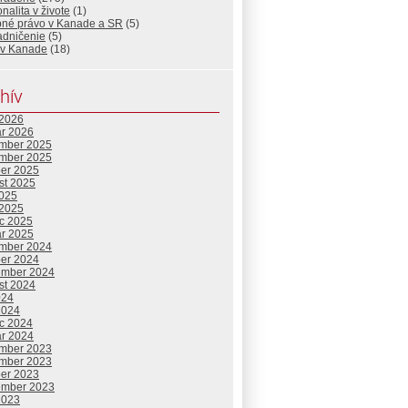
nalita v živote
(1)
bné právo v Kanade a SR
(5)
adničenie
(5)
 v Kanade
(18)
hív
 2026
ár 2026
mber 2025
mber 2025
ber 2025
st 2025
2025
 2025
c 2025
ár 2025
mber 2024
ber 2024
ember 2024
st 2024
024
2024
c 2024
ár 2024
mber 2023
mber 2023
ber 2023
ember 2023
2023