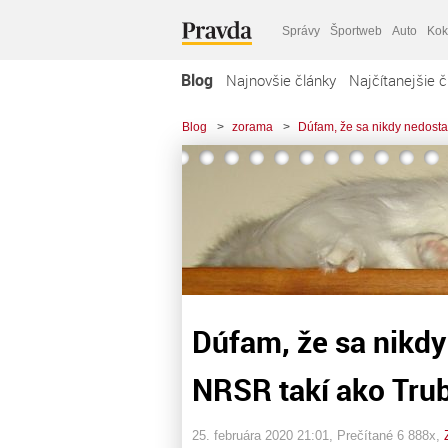
Správy
Športweb
Auto
Kok
Blog
Najnovšie články
Najčítanejšie č
Blog
>
zorama
>
Dúfam, že sa nikdy nedosta
Dúfam, že sa nikdy
NRSR takí ako Tru
25. februára 2020 21:01
, Prečítané 6 888x,