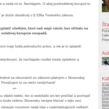
 a nedá mi to. Nechápem. O akej predvolebnej korupcii to
 je zločin obsiahutý v § 336a Trestného zákona.
Šta
platiť všetkým, ktorí naň majú nárok, bez ohľadu na
Poče
ie volebnej korupcie nespadá.
Celk
Prie
orú majú ľudia jednoducho právo, a nie je to úplatok!
Aut
 retardovaní, že nechápete rozdiel medzi úplatkom a
Kat
trebné sa oboznámiť so zákonmi platnými v Slovenskej
. Považujem to za niečo neslýchané!
Aj ex
Alko
***
Bezp
COVI
 vládol niekto, kto si nedokáže ani len prečítať a pochopiť
Envir
ko bude celému Slovensku verejne klamať v tejto veci.
Kine
Mačk
 so zdravým rozumom nedá hlas v nadchádzajúcich voľbách
Neza