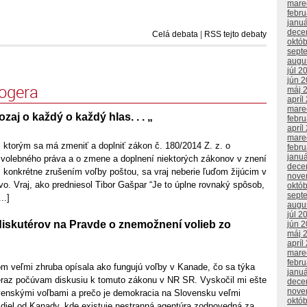
mare
febr
janu
dece
Celá debata
|
RSS tejto debaty
októ
sept
augu
júl 2
jún 
logera
máj 
apríl
mare
aozaj o každý o každý hlas. . . „
febr
apríl
mare
 ktorým sa má zmeniť a doplniť zákon č. 180/2014 Z. z. o
febr
janu
olebného práva a o zmene a doplnení niektorých zákonov v znení
dece
 konkrétne zrušením voľby poštou, sa vraj neberie ľuďom žijúcim v
nove
vo. Vraj, ako predniesol Tibor Gašpar “Je to úplne rovnaký spôsob,
októ
sept
..]
augu
júl 2
diskutérov na Pravde o znemožnení volieb zo
jún 
máj 
apríl
mare
febr
om veľmi zhruba opísala ako fungujú voľby v Kanade, čo sa týka
janu
eraz počúvam diskusiu k tomuto zákonu v NR SR. Vyskočil mi ešte
dece
nove
venskými voľbami a prečo je demokracia na Slovensku veľmi
októ
zdiel od Kanady, kde existuje nestranná agentúra zodpovedná za