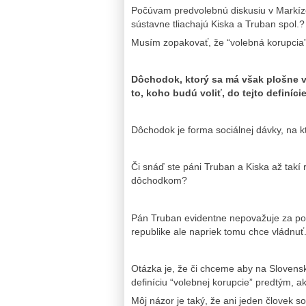
Počúvam predvolebnú diskusiu v Markíze
sústavne tliachajú Kiska a Truban spol.?
Musím zopakovať, že “volebná korupcia”
Dôchodok, ktorý sa má však plošne vy
to, koho budú voliť, do tejto definíc
Dôchodok je forma sociálnej dávky, na kt
Či snáď ste páni Truban a Kiska až takí
dôchodkom?
Pán Truban evidentne nepovažuje za po
republike ale napriek tomu chce vládnuť
Otázka je, že či chceme aby na Slovensku
definíciu “volebnej korupcie” predtým, a
Môj názor je taký, že ani jeden človek