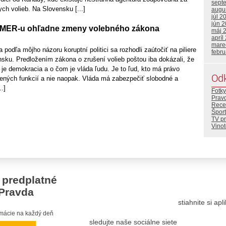
sept
ch volieb. Na Slovensku [...]
augu
júl 2
jún 
v SMER-u ohľadne zmeny volebného zákona
máj 
apríl
mare
 podľa môjho názoru koruptní politici sa rozhodli zaútočiť na piliere
febr
sku. Predložením zákona o zrušení volieb poštou iba dokázali, že
 je demokracia a o čom je vláda ľudu. Je to ľud, kto má právo
Od
lených funkcií a nie naopak. Vláda má zabezpečiť slobodné a
..]
Fotky
Prav
Rece
Šport
TV p
Vino
 predplatné
Pravda
stiahnite si ap
ormácie na každý deň
sledujte naše sociálne siete