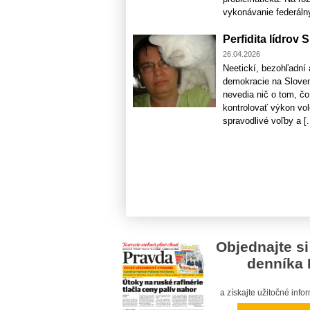
vykonávanie federálny
Perfidita lídro
26.04.2026
Neetickí, bezohľadní a
demokracie na Sloven
nevedia nič o tom, čo
kontrolovať výkon vo
spravodlivé voľby a [.
Objednajte si
denníka 
a získajte užitočné inf