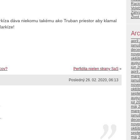
Racio
Vole
Záhr
Život
kíza dáva niekomu takému ako Truban priestor aby klamal
arkíze!
Arc
apríl
janu
dece
nove
októ
augu
jún 
dcov?
Perfidita nielen strany SaS
»
apríl
mare
Posledný 26. 02. 2020, 06:13
janu
nove
októ
sept
augu
júl 2
.
máj 
mare
janu
.
dece
nove
októ
sept
máj 