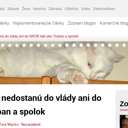
tail
Zdravie
Žena
Varecha
Záhrada
Užitočná
Video
DefenceNews
lánky
Najkomentovanejšie články
Zoznam blogov
Komerčné blog
nú do vlády ani do NRSR takí ako Truban a spolok
 nedostanú do vlády ani do
Zo
ban a spolok
zoram
Zora Macko
,
Nezaradené