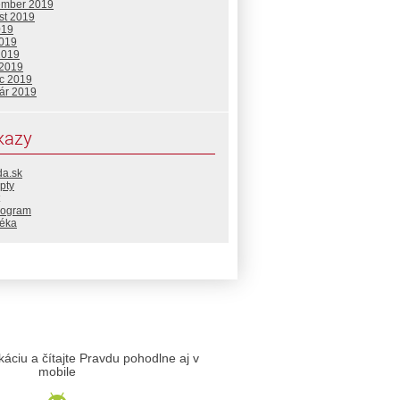
ember 2019
st 2019
019
2019
2019
 2019
c 2019
uár 2019
kazy
da.sk
pty
rogram
téka
likáciu a čítajte Pravdu pohodlne aj v
mobile