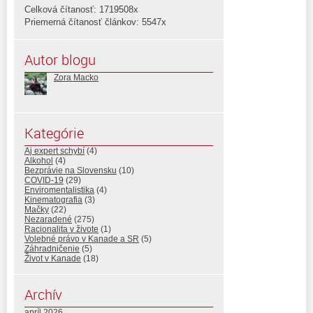
Celková čítanosť: 1719508x
Priemerná čítanosť článkov: 5547x
Autor blogu
Zora Macko
Kategórie
Aj expert schybí
(4)
Alkohol
(4)
Bezprávie na Slovensku
(10)
COVID-19
(29)
Enviromentalistika
(4)
Kinematografia
(3)
Mačky
(22)
Nezaradené
(275)
Racionalita v živote
(1)
Volebné právo v Kanade a SR
(5)
Záhradničenie
(5)
Život v Kanade
(18)
Archív
apríl 2026