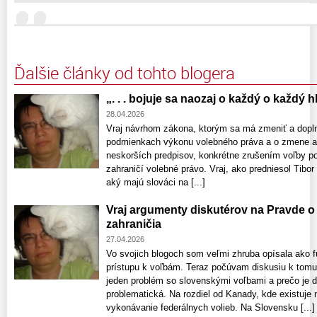
Ďalšie články od tohto blogera
„. . . bojuje sa naozaj o každý o každý hla
28.04.2026
Vraj návrhom zákona, ktorým sa má zmeniť a doplni
podmienkach výkonu volebného práva a o zmene a 
neskorších predpisov, konkrétne zrušením voľby po
zahraničí volebné právo. Vraj, ako predniesol Tibo
aký majú slováci na [...]
Vraj argumenty diskutérov na Pravde o
zahraničia
27.04.2026
Vo svojich blogoch som veľmi zhruba opísala ako f
prístupu k voľbám. Teraz počúvam diskusiu k tomu
jeden problém so slovenskými voľbami a prečo je 
problematická. Na rozdiel od Kanady, kde existuje
vykonávanie federálnych volieb. Na Slovensku [...]