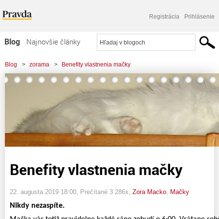
Registrácia
Prihlásenie
Blog
Najnovšie články
Najčítanejšie články
Blog
>
zorama
>
Benefity vlastnenia mačky
Najkomentovanejšie články
Zoznam blogov
Komerčné blogy
Benefity vlastnenia mačky
22. augusta 2019 18:00
, Prečítané 3 286x,
Zora Macko
,
Mačky
Nikdy nezaspíte.