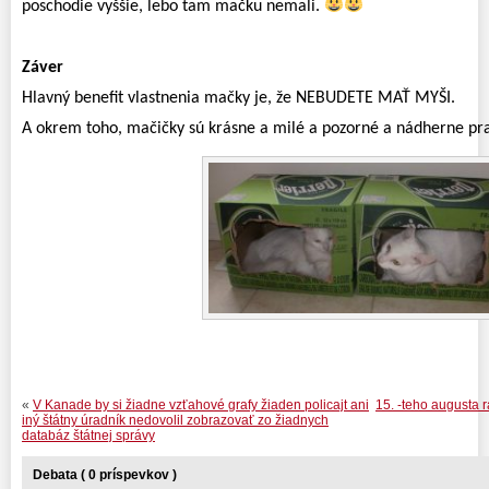
poschodie vyššie, lebo tam mačku nemali.
Záver
Hlavný benefit vlastnenia mačky je, že NEBUDETE MAŤ MYŠI.
A okrem toho, mačičky sú krásne a milé a pozorné a nádherne pr
«
V Kanade by si žiadne vzťahové grafy žiaden policajt ani
15. -teho augusta 
iný štátny úradník nedovolil zobrazovať zo žiadnych
databáz štátnej správy
Debata ( 0 príspevkov )