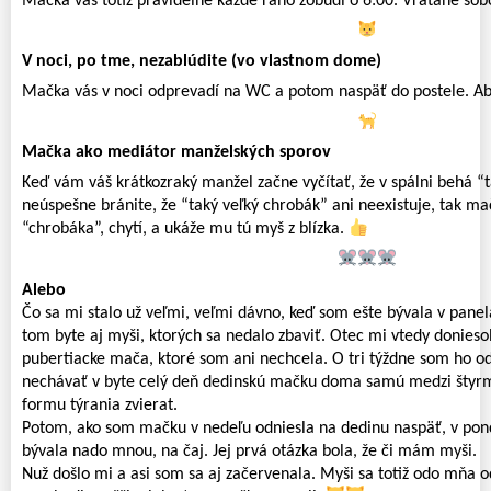
Mačka vás totiž pravidelne každé ráno zobudí o 6:00. Vrátane sobôt
V noci, po tme, nezablúdite (vo vlastnom dome)
Mačka vás v noci odprevadí na WC a potom naspäť do postele. Aby 
Mačka ako mediátor manželských sporov
Keď vám váš krátkozraký manžel začne vyčítať, že v spálni behá “t
neúspešne bránite, že “taký veľký chrobák” ani neexistuje, tak ma
“chrobáka”, chytí, a ukáže mu tú myš z blízka.
Alebo
Čo sa mi stalo už veľmi, veľmi dávno, keď som ešte bývala v panel
tom byte aj myši, ktorých sa nedalo zbaviť. Otec mi vtedy donieso
pubertiacke mača, ktoré som ani nechcela. O tri týždne som ho o
nechávať v byte celý deň dedinskú mačku doma samú medzi štyr
formu týrania zvierat.
Potom, ako som mačku v nedeľu odniesla na dedinu naspäť, v pon
bývala nado mnou, na čaj. Jej prvá otázka bola, že či mám myši.
Nuž došlo mi a asi som sa aj začervenala. Myši sa totiž odo mňa o