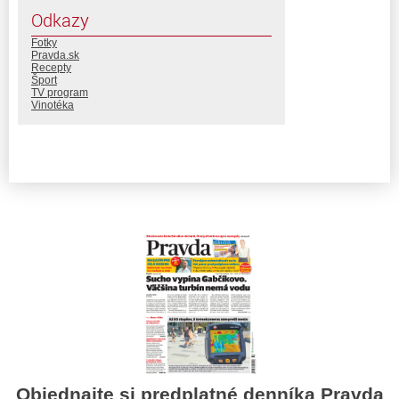
Odkazy
Fotky
Pravda.sk
Recepty
Šport
TV program
Vinotéka
Objednajte si predplatné denníka Pravda